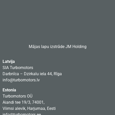
Mājas lapu izstrāde
JM Holding
Latvija
SIA Turbomotors
Darbnīca – Dzirkalu iela 44, Rīga
info@turbomotors.lv
Estonia
Turbomotors OÜ
Aiandi tee 19/3, 74001,
Viimsi alevik, Harjumaa, Eesti
info@turbomotors.ee