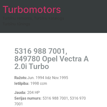
Turbomotors
Turbīnu remonts, Turbīnu katalogs
Turbīnu tūnings
5316 988 7001,
849780 Opel Vectra A
2.0i Turbo
Ražots:
Jun. 1994 lidz Nov.1995
Ietilpiba:
1998 ccm
Jauda:
204 HP
Serijas numurs:
5316 988 7001, 5316 970
7001