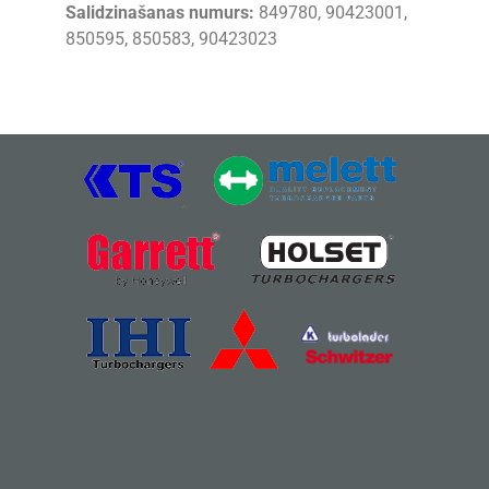
Salidzinašanas numurs:
849780, 90423001,
850595, 850583, 90423023