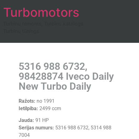
Turbomotors
Turbīnu remonts, Turbīnu katalogs
Turbīnu tūnings
5316 988 6732,
98428874 Iveco Daily
New Turbo Daily
Ražots:
no 1991
Ietilpiba:
2499 ccm
Jauda:
91 HP
Serijas numurs:
5316 988 6732, 5314 988
7004