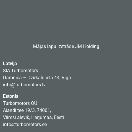
Mājas lapu izstrāde
JM Holding
Latvija
SIA Turbomotors
Darbnīca – Dzirkalu iela 44, Rīga
info@turbomotors.lv
Estonia
Turbomotors OÜ
Aiandi tee 19/3, 74001,
Viimsi alevik, Harjumaa, Eesti
info@turbomotors.ee