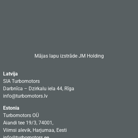
Mājas lapu izstrāde
JM Holding
Latvija
SIA Turbomotors
Darbnīca – Dzirkalu iela 44, Rīga
info@turbomotors.lv
Estonia
Turbomotors OÜ
Aiandi tee 19/3, 74001,
Viimsi alevik, Harjumaa, Eesti
info@turbomotors.ee