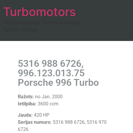
Turbomotors
Turbīnu remonts, Turbīnu katalogs
Turbīnu tūnings
5316 988 6726,
996.123.013.75
Porsche 996 Turbo
Ražots:
no Jan. 2000
Ietilpiba:
3600 ccm
Jauda:
420 HP
Serijas numurs:
5316 988 6726, 5316 970
6726