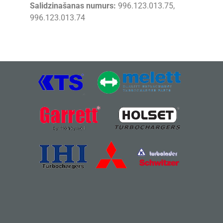
Salidzinašanas numurs:
996.123.013.75,
996.123.013.74