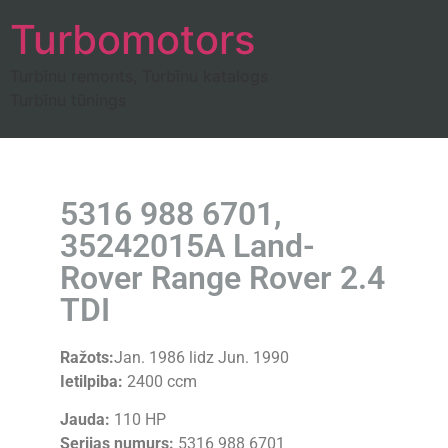
Turbomotors
Turbīnu remonts, Turbīnu katalogs
Turbīnu tūnings
5316 988 6701,
35242015A Land-
Rover Range Rover 2.4
TDI
Ražots:
Jan. 1986 lidz Jun. 1990
Ietilpiba:
2400 ccm
Jauda:
110 HP
Serijas numurs:
5316 988 6701