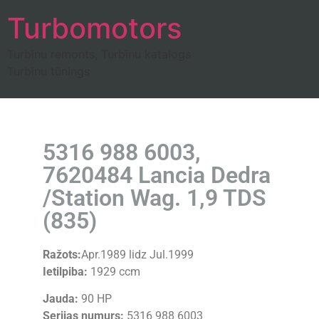
Turbomotors
Turbīnu remonts, Turbīnu katalogs
Turbīnu tūnings
5316 988 6003,
7620484 Lancia Dedra
/Station Wag. 1,9 TDS
(835)
Ražots:
Apr.1989 lidz Jul.1999
Ietilpiba:
1929 ccm
Jauda:
90 HP
Serijas numurs:
5316 988 6003