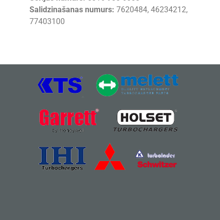
Salidzinašanas numurs:
7620484, 46234212,
77403100