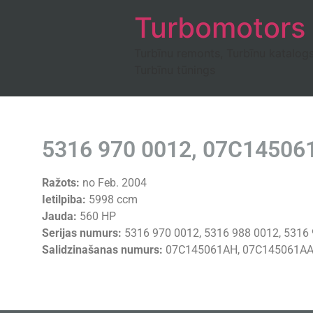
Turbomotors
Turbīnu remonts, Turbīnu katalog
Turbīnu tūnings
5316 970 0012, 07C145061
Ražots:
no Feb. 2004
Ietilpiba:
5998 ccm
Jauda:
560 HP
Serijas numurs:
5316 970 0012, 5316 988 0012, 5316 
Salidzinašanas numurs:
07C145061AH, 07C145061AA, 