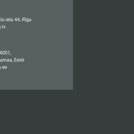
u iela 44, Rīga
.lv
74001,
jumaa, Eesti
.ee