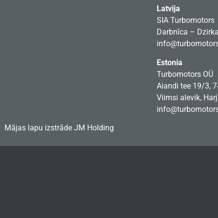
Latvija
SIA Turbomotors
Darbnīca – Dzirkal
info@turbomotors
Estonia
Turbomotors OÜ
Aiandi tee 19/3, 
Viimsi alevik, Har
info@turbomotors
Mājas lapu izstrāde
JM Holding