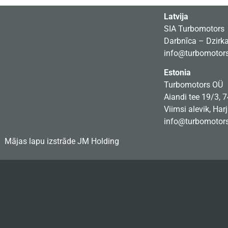
Latvija
SIA Turbomotors
Darbnīca – Dzirkal
info@turbomotors
Estonia
Turbomotors OÜ
Aiandi tee 19/3, 
Viimsi alevik, Har
info@turbomotors
Mājas lapu izstrāde
JM Holding