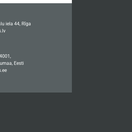
u iela 44, Rīga
.lv
74001,
jumaa, Eesti
.ee