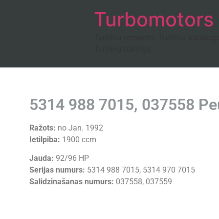
Turbomotors
Turbīnu remonts, Turbīnu katalog
Turbīnu tūnings
5314 988 7015, 037558 Pe
Ražots:
no Jan. 1992
Ietilpiba:
1900 ccm
Jauda:
92/96 HP
Serijas numurs:
5314 988 7015, 5314 970 7015
Salidzinašanas numurs:
037558, 037559