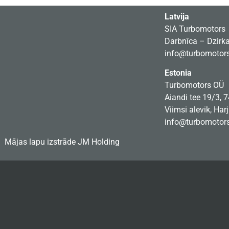
Latvija
SIA Turbomotors
Darbnīca – Dzirkal
info@turbomotors
Estonia
Turbomotors OÜ
Aiandi tee 19/3, 
Viimsi alevik, Har
info@turbomotors
Mājas lapu izstrāde
JM Holding