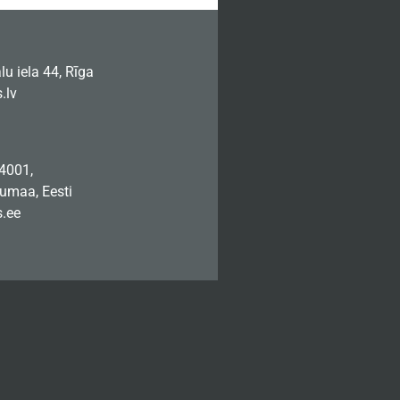
u iela 44, Rīga
.lv
74001,
jumaa, Eesti
.ee