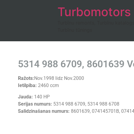
Turbomotors
Turbīnu remonts, Turbīnu katalog
Turbīnu tūnings
5314 988 6709, 8601639 V
Ražots:
Nov.1998 lidz Nov.2000
Ietilpiba:
2460 ccm
Jauda:
140 HP
Serijas numurs:
5314 988 6709, 5314 988 6708
Salidzinašanas numurs:
8601639, 074145701B, 0741