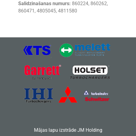
Salidzinašanas numurs:
860224, 860262,
860471, 4805045, 4811580
Mājas lapu izstrāde
JM Holding