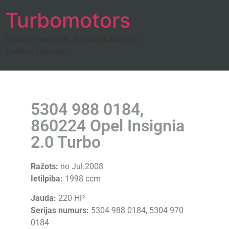
Turbomotors
Turbīnu remonts, Turbīnu katalogs
Turbīnu tūnings
5304 988 0184,
860224 Opel Insignia
2.0 Turbo
Ražots:
no Jul.2008
Ietilpiba:
1998 ccm
Jauda:
220 HP
Serijas numurs:
5304 988 0184, 5304 970
0184