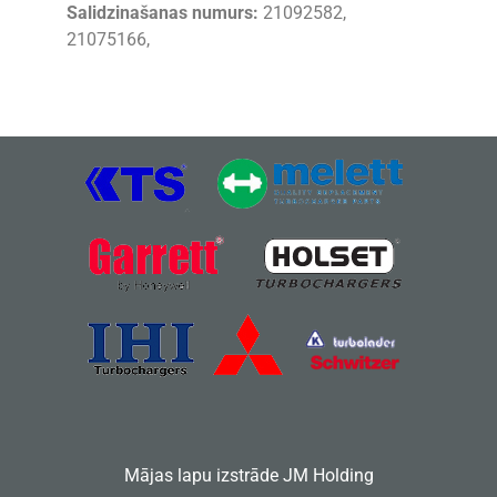
Salidzinašanas numurs:
21092582,
21075166,
Mājas lapu izstrāde
JM Holding