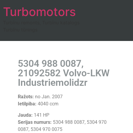
Turbomotors
Turbīnu remonts, Turbīnu katalogs
Turbīnu tūnings
5304 988 0087,
21092582 Volvo-LKW
Industriemolidzr
Ražots:
no Jan. 2007
Ietilpiba:
4040 ccm
Jauda:
141 HP
Serijas numurs:
5304 988 0087, 5304 970
0087, 5304 970 0075