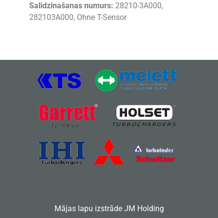
Salidzinašanas numurs:
28210-3A000,
282103A000, Ohne T-Sensor
Mājas lapu izstrāde
JM Holding