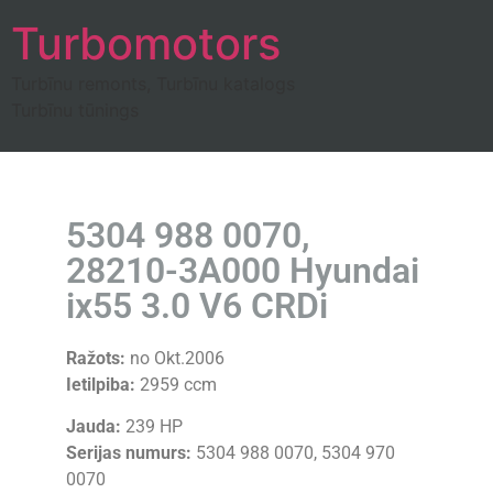
Turbomotors
Turbīnu remonts, Turbīnu katalogs
Turbīnu tūnings
5304 988 0070,
28210-3A000 Hyundai
ix55 3.0 V6 CRDi
Ražots:
no Okt.2006
Ietilpiba:
2959 ccm
Jauda:
239 HP
Serijas numurs:
5304 988 0070, 5304 970
0070