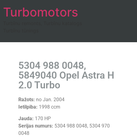
Turbomotors
Turbīnu remonts, Turbīnu katalogs
Turbīnu tūnings
5304 988 0048,
5849040 Opel Astra H
2.0 Turbo
Ražots:
no Jan. 2004
Ietilpiba:
1998 ccm
Jauda:
170 HP
Serijas numurs:
5304 988 0048, 5304 970
0048