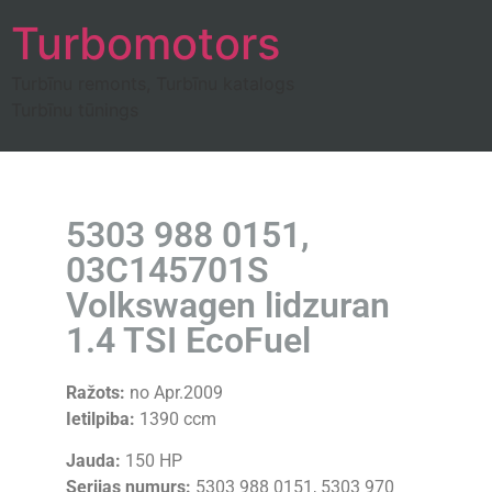
Turbomotors
Turbīnu remonts, Turbīnu katalogs
Turbīnu tūnings
5303 988 0151,
03C145701S
Volkswagen lidzuran
1.4 TSI EcoFuel
Ražots:
no Apr.2009
Ietilpiba:
1390 ccm
Jauda:
150 HP
Serijas numurs:
5303 988 0151, 5303 970