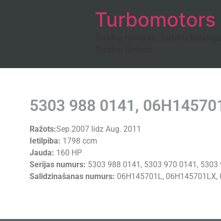
Turbomotors
Turbīnu remonts, Turbīnu katalog
Turbīnu tūnings
5303 988 0141, 06H145701L
Ražots:
Sep.2007 lidz Aug. 2011
Ietilpiba:
1798 ccm
Jauda:
160 HP
Serijas numurs:
5303 988 0141, 5303 970 0141, 5303 
Salidzinašanas numurs:
06H145701L, 06H145701LX, 