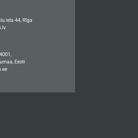
u iela 44, Rīga
.lv
74001,
jumaa, Eesti
.ee