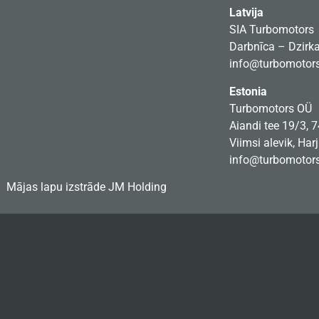
Latvija
SIA Turbomotors
Darbnīca – Dzirkal
info@turbomotors
Estonia
Turbomotors OÜ
Aiandi tee 19/3, 
Viimsi alevik, Har
info@turbomotors
Mājas lapu izstrāde
JM Holding