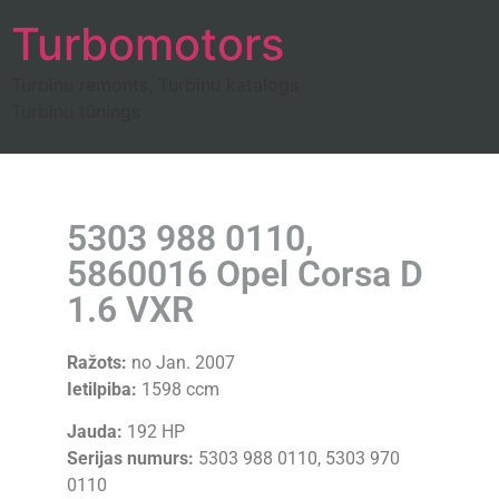
Turbomotors
Turbīnu remonts, Turbīnu katalogs
Turbīnu tūnings
5303 988 0110,
5860016 Opel Corsa D
1.6 VXR
Ražots:
no Jan. 2007
Ietilpiba:
1598 ccm
Jauda:
192 HP
Serijas numurs:
5303 988 0110, 5303 970
0110