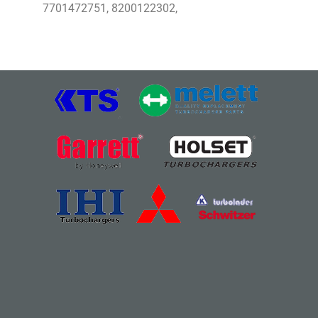
7701472751, 8200122302,