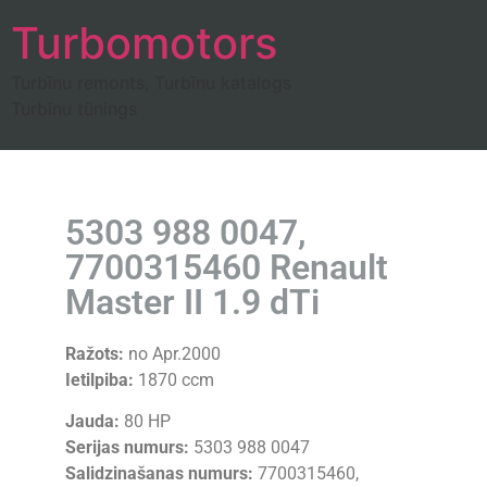
Turbomotors
Turbīnu remonts, Turbīnu katalogs
Turbīnu tūnings
5303 988 0047,
7700315460 Renault
Master II 1.9 dTi
Ražots:
no Apr.2000
Ietilpiba:
1870 ccm
Jauda:
80 HP
Serijas numurs:
5303 988 0047
Salidzinašanas numurs:
7700315460,