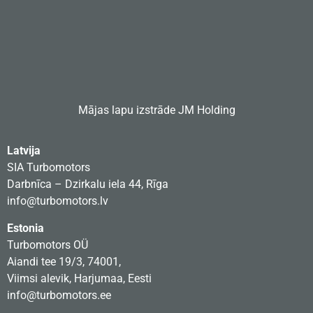
Mājas lapu izstrāde
JM Holding
Latvija
SIA Turbomotors
Darbnīca – Dzirkalu iela 44, Rīga
info@turbomotors.lv
Estonia
Turbomotors OÜ
Aiandi tee 19/3, 74001,
Viimsi alevik, Harjumaa, Eesti
info@turbomotors.ee