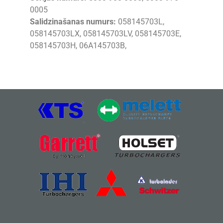
0005
Salidzinašanas numurs:
058145703L,
058145703LX, 058145703LV, 058145703E,
058145703H, 06A145703B,