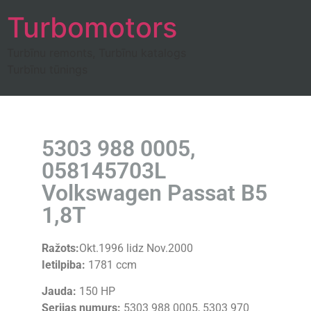
Turbomotors
Turbīnu remonts, Turbīnu katalogs
Turbīnu tūnings
5303 988 0005,
058145703L
Volkswagen Passat B5
1,8T
Ražots:
Okt.1996 lidz Nov.2000
Ietilpiba:
1781 ccm
Jauda:
150 HP
Serijas numurs:
5303 988 0005, 5303 970