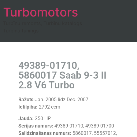
Turbomotors
Turbīnu remonts, Turbīnu katalogs
Turbīnu tūnings
49389-01710,
5860017 Saab 9-3 II
2.8 V6 Turbo
Ražots:
Jan. 2005 lidz Dec. 2007
Ietilpiba:
2792 ccm
Jauda:
250 HP
Serijas numurs:
49389-01710, 49389-01700
Salidzinašanas numurs:
5860017, 55557012,