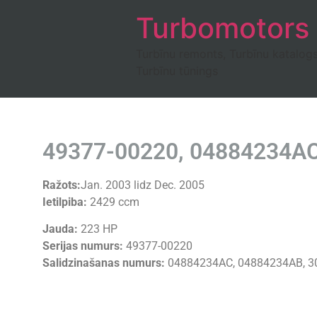
Turbomotors
Turbīnu remonts, Turbīnu katalog
Turbīnu tūnings
49377-00220, 04884234A
Ražots:
Jan. 2003 lidz Dec. 2005
Ietilpiba:
2429 ccm
Jauda:
223 HP
Serijas numurs:
49377-00220
Salidzinašanas numurs:
04884234AC, 04884234AB, 3