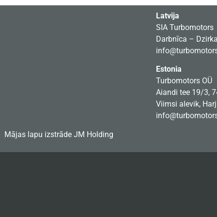
Latvija
SIA Turbomotors
Darbnīca – Dzirkal
info@turbomotors
Estonia
Turbomotors OÜ
Aiandi tee 19/3, 
Viimsi alevik, Har
info@turbomotors
Mājas lapu izstrāde
JM Holding