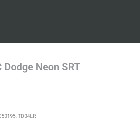
s
C Dodge Neon SRT
050195, TD04LR