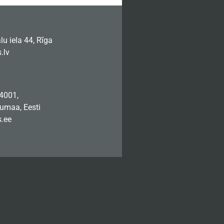
u iela 44, Rīga
.lv
74001,
jumaa, Eesti
.ee