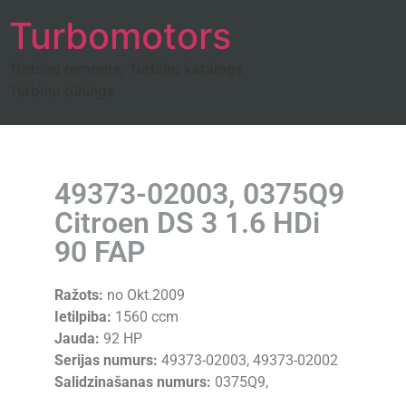
Turbomotors
Turbīnu remonts, Turbīnu katalogs
Turbīnu tūnings
49373-02003, 0375Q9
Citroen DS 3 1.6 HDi
90 FAP
Ražots:
no Okt.2009
Ietilpiba:
1560 ccm
Jauda:
92 HP
Serijas numurs:
49373-02003, 49373-02002
Salidzinašanas numurs:
0375Q9,