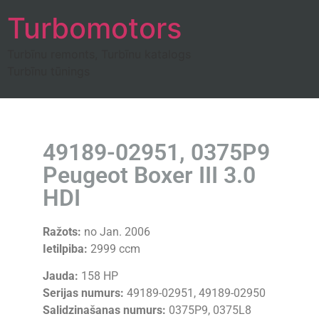
Turbomotors
Turbīnu remonts, Turbīnu katalogs
Turbīnu tūnings
49189-02951, 0375P9
Peugeot Boxer III 3.0
HDI
Ražots:
no Jan. 2006
Ietilpiba:
2999 ccm
Jauda:
158 HP
Serijas numurs:
49189-02951, 49189-02950
Salidzinašanas numurs:
0375P9, 0375L8