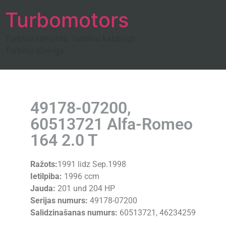
Turbomotors
Turbīnu remonts, Turbīnu katalogs
Turbīnu tūnings
49178-07200,
60513721 Alfa-Romeo
164 2.0 T
Ražots:
1991 lidz Sep.1998
Ietilpiba:
1996 ccm
Jauda:
201 und 204 HP
Serijas numurs:
49178-07200
Salidzinašanas numurs:
60513721, 46234259