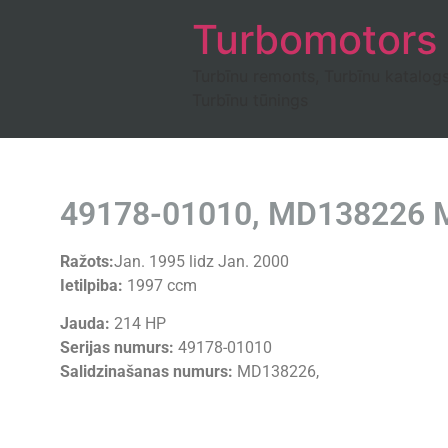
Turbomotors
Turbīnu remonts, Turbīnu katalog
Turbīnu tūnings
49178-01010, MD138226 Mit
Ražots:
Jan. 1995 lidz Jan. 2000
Ietilpiba:
1997 ccm
Jauda:
214 HP
Serijas numurs:
49178-01010
Salidzinašanas numurs:
MD138226,