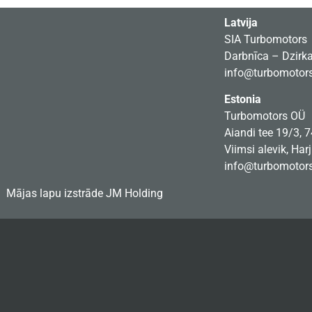
Latvija
SIA Turbomotors
Darbnīca – Dzirkal
info@turbomotors
Estonia
Turbomotors OÜ
Aiandi tee 19/3, 
Viimsi alevik, Har
info@turbomotors
Mājas lapu izstrāde
JM Holding