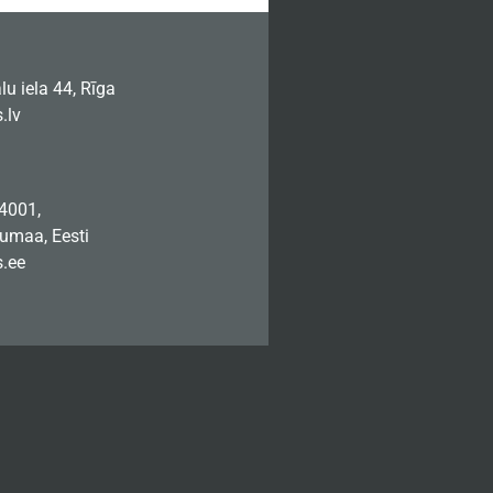
u iela 44, Rīga
.lv
74001,
jumaa, Eesti
.ee