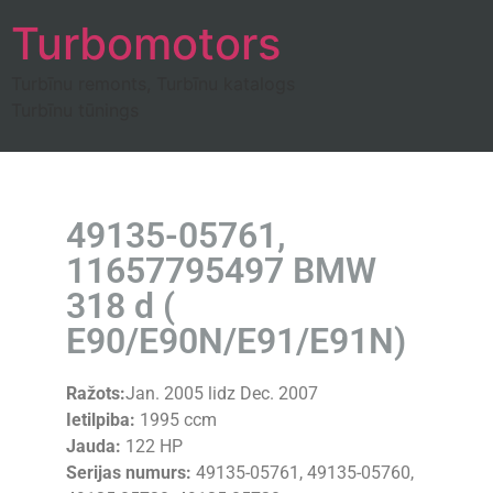
Turbomotors
Turbīnu remonts, Turbīnu katalogs
Turbīnu tūnings
49135-05761,
11657795497 BMW
318 d (
E90/E90N/E91/E91N)
Ražots:
Jan. 2005 lidz Dec. 2007
Ietilpiba:
1995 ccm
Jauda:
122 HP
Serijas numurs:
49135-05761, 49135-05760,