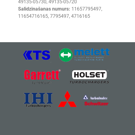
49135-05730, 49135-05720
Salidzinašanas numurs:
11657795497,
11654716165, 7795497, 4716165