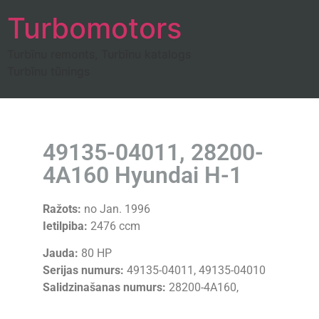
Turbomotors
Turbīnu remonts, Turbīnu katalogs
Turbīnu tūnings
49135-04011, 28200-
4A160 Hyundai H-1
Ražots:
no Jan. 1996
Ietilpiba:
2476 ccm
Jauda:
80 HP
Serijas numurs:
49135-04011, 49135-04010
Salidzinašanas numurs:
28200-4A160,