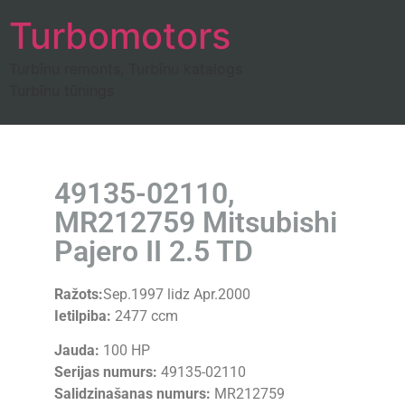
Turbomotors
Turbīnu remonts, Turbīnu katalogs
Turbīnu tūnings
49135-02110,
MR212759 Mitsubishi
Pajero II 2.5 TD
Ražots:
Sep.1997 lidz Apr.2000
Ietilpiba:
2477 ccm
Jauda:
100 HP
Serijas numurs:
49135-02110
Salidzinašanas numurs:
MR212759