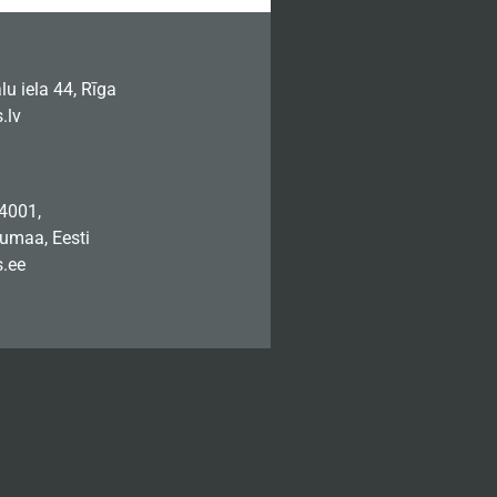
u iela 44, Rīga
.lv
74001,
jumaa, Eesti
.ee