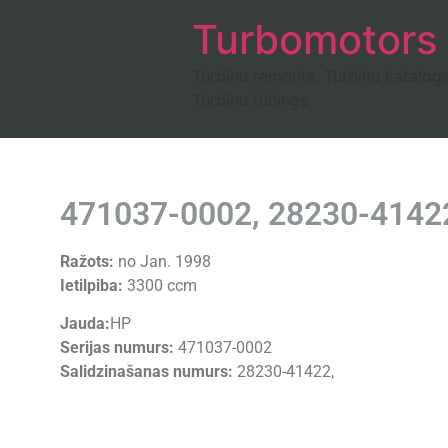
Turbomotors
Turbīnu remonts, Turbīnu katalog
Turbīnu tūnings
471037-0002, 28230-41422
Ražots:
no Jan. 1998
Ietilpiba:
3300 ccm
Jauda:
HP
Serijas numurs:
471037-0002
Salidzinašanas numurs:
28230-41422,