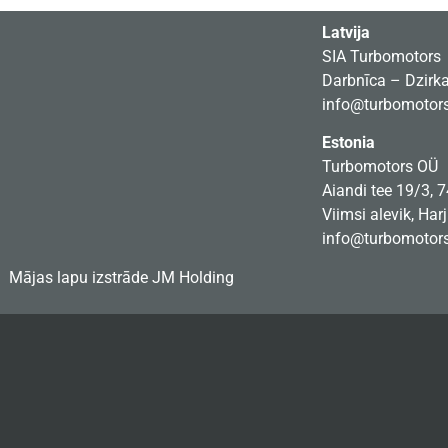
Latvija
SIA Turbomotors
Darbnīca – Dzirkal
info@turbomotors
Estonia
Turbomotors OÜ
Aiandi tee 19/3, 
Viimsi alevik, Har
info@turbomotors
Mājas lapu izstrāde
JM Holding