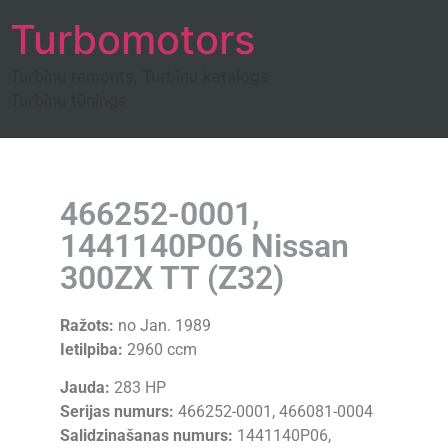
Turbomotors
Turbīnu remonts, Turbīnu katalogs
Turbīnu tūnings
466252-0001,
1441140P06 Nissan
300ZX TT (Z32)
Ražots:
no Jan. 1989
Ietilpiba:
2960 ccm
Jauda:
283 HP
Serijas numurs:
466252-0001, 466081-0004
Salidzinašanas numurs:
1441140P06,