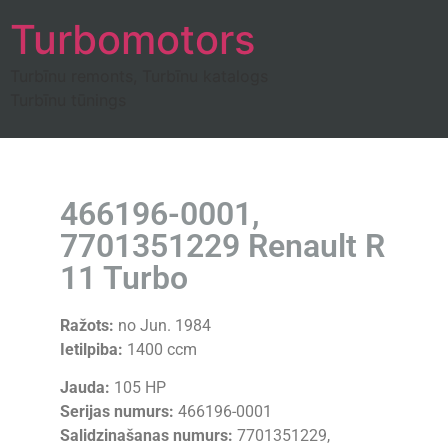
Turbomotors
Turbīnu remonts, Turbīnu katalogs
Turbīnu tūnings
466196-0001,
7701351229 Renault R
11 Turbo
Ražots:
no Jun. 1984
Ietilpiba:
1400 ccm
Jauda:
105 HP
Serijas numurs:
466196-0001
Salidzinašanas numurs:
7701351229,