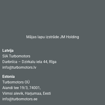
Mājas lapu izstrāde
JM Holding
Latvija
SIA Turbomotors
Darbnīca – Dzirkalu iela 44, Rīga
info@turbomotors.lv
Estonia
Turbomotors OÜ
Aiandi tee 19/3, 74001,
Viimsi alevik, Harjumaa, Eesti
info@turbomotors.ee