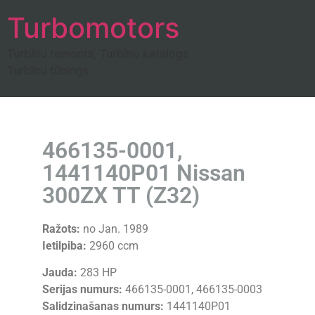
Turbomotors
Turbīnu remonts, Turbīnu katalogs
Turbīnu tūnings
466135-0001,
1441140P01 Nissan
300ZX TT (Z32)
Ražots:
no Jan. 1989
Ietilpiba:
2960 ccm
Jauda:
283 HP
Serijas numurs:
466135-0001, 466135-0003
Salidzinašanas numurs:
1441140P01