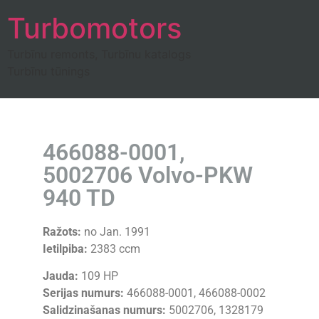
Turbomotors
Turbīnu remonts, Turbīnu katalogs
Turbīnu tūnings
466088-0001,
5002706 Volvo-PKW
940 TD
Ražots:
no Jan. 1991
Ietilpiba:
2383 ccm
Jauda:
109 HP
Serijas numurs:
466088-0001, 466088-0002
Salidzinašanas numurs:
5002706, 1328179