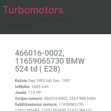
Turbomotors
Turbīnu remonts, Turbīnu katalogs
Turbīnu tūnings
466016-0002,
11659065730 BMW
524 td ( E28)
Ražots:
Sep.1983 lidz Dec. 1987
Ietilpiba:
2443 ccm
Jauda:
115 HP
Serijas numurs:
466016-0002, 5324 988 6480
Salidzinašanas numurs:
11659065730,
11651285683, 11651287430, 11651284171,