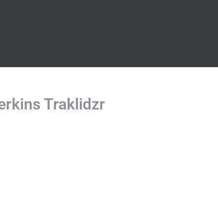
s
kins Traklidzr