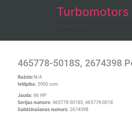
Turbomotors
Turbīnu remonts, Turbīnu katalog
Turbīnu tūnings
465778-5018S, 2674398 Per
Ražots:
N/A
Ietilpiba:
3900 ccm
Jauda:
86 HP
Serijas numurs:
465778-5018S, 465778-0018
Salidzinašanas numurs:
2674398