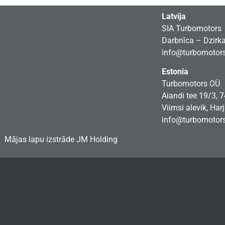
Latvija
SIA Turbomotors
Darbnīca – Dzirkal
info@turbomotors
Estonia
Turbomotors OÜ
Aiandi tee 19/3, 
Viimsi alevik, Har
info@turbomotors
Mājas lapu izstrāde
JM Holding