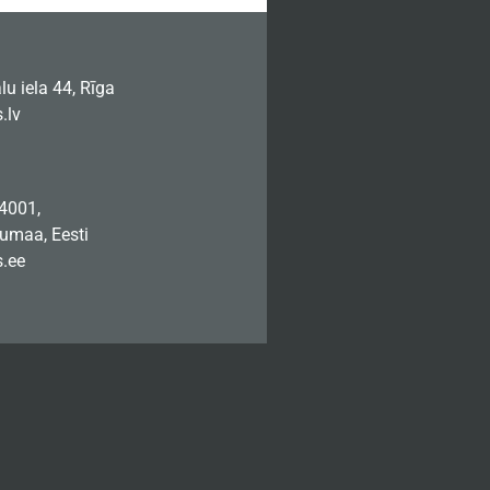
u iela 44, Rīga
.lv
74001,
jumaa, Eesti
.ee