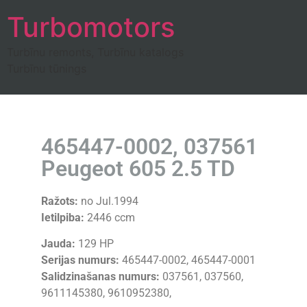
Turbomotors
Turbīnu remonts, Turbīnu katalogs
Turbīnu tūnings
465447-0002, 037561
Peugeot 605 2.5 TD
Ražots:
no Jul.1994
Ietilpiba:
2446 ccm
Jauda:
129 HP
Serijas numurs:
465447-0002, 465447-0001
Salidzinašanas numurs:
037561, 037560,
9611145380, 9610952380,