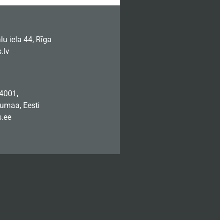
u iela 44, Rīga
.lv
74001,
jumaa, Eesti
.ee