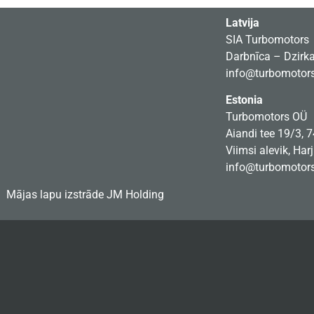
Latvija
SIA Turbomotors
Darbnīca – Dzirkal
info@turbomotors
Estonia
Turbomotors OÜ
Aiandi tee 19/3, 
Viimsi alevik, Har
info@turbomotors
Mājas lapu izstrāde
JM Holding