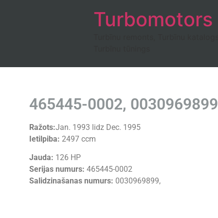
Turbomotors
Turbīnu remonts, Turbīnu katalog
Turbīnu tūnings
465445-0002, 0030969899
Ražots:
Jan. 1993 lidz Dec. 1995
Ietilpiba:
2497 ccm
Jauda:
126 HP
Serijas numurs:
465445-0002
Salidzinašanas numurs:
0030969899,