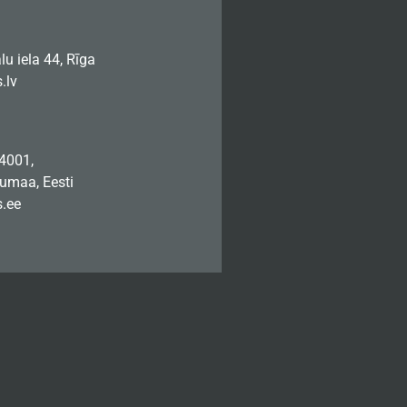
u iela 44, Rīga
.lv
74001,
jumaa, Eesti
.ee