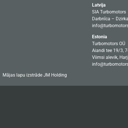
Latvija
SIA Turbomotors
Darbnīca – Dzirkal
info@turbomotors
Estonia
Turbomotors OÜ
Aiandi tee 19/3, 
Viimsi alevik, Har
info@turbomotors
Mājas lapu izstrāde
JM Holding