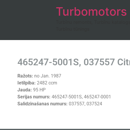
Turbomotors
Turbīnu remonts, Turbīnu katalog
Turbīnu tūnings
465247-5001S, 037557 Cit
Ražots:
no Jan. 1987
Ietilpiba:
2482 ccm
Jauda:
95 HP
Serijas numurs:
465247-5001S, 465247-0001
Salidzinašanas numurs:
037557, 037524