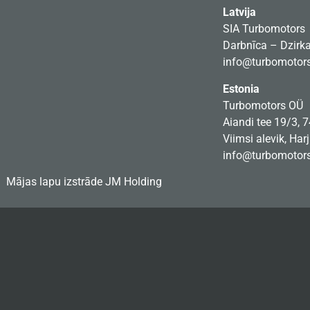
Latvija
SIA Turbomotors
Darbnīca – Dzirkal
info@turbomotors
Estonia
Turbomotors OÜ
Aiandi tee 19/3, 
Viimsi alevik, Har
info@turbomotors
Mājas lapu izstrāde
JM Holding