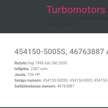
Turbomotors
Turbīnu remonts, Turbīnu katalog
Turbīnu tūnings
454150-5005S, 46763887 
Ražots:
Sep.1998 lidz Okt.2000
Ietilpiba:
2387 ccm
Jauda:
136 HP
Serijas numurs:
454150-5005S, 454150-0005, 454150
Salidzinašanas numurs:
46763887