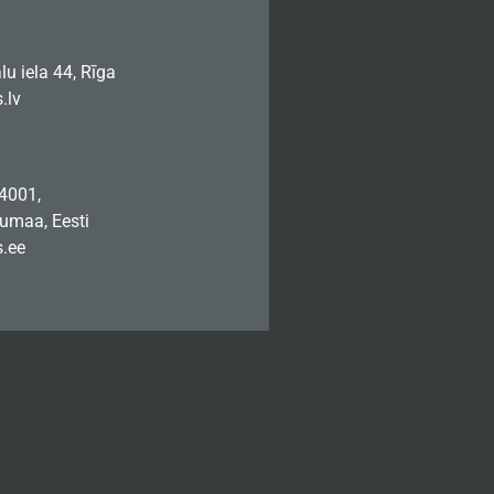
u iela 44, Rīga
.lv
74001,
jumaa, Eesti
.ee