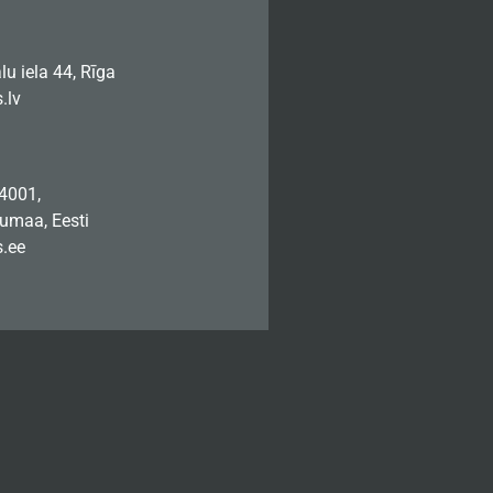
u iela 44, Rīga
.lv
74001,
jumaa, Eesti
.ee