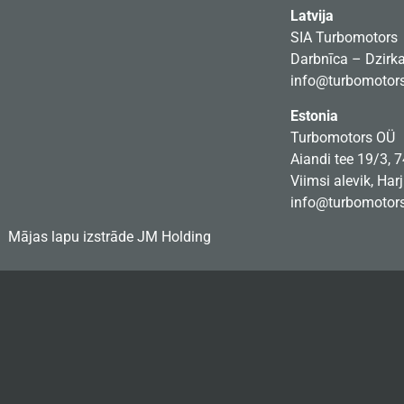
Latvija
SIA Turbomotors
Darbnīca – Dzirkal
info@turbomotors
Estonia
Turbomotors OÜ
Aiandi tee 19/3, 
Viimsi alevik, Har
info@turbomotors
Mājas lapu izstrāde
JM Holding