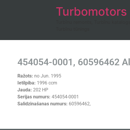
Turbomotors
Turbīnu remonts, Turbīnu katalog
Turbīnu tūnings
454054-0001, 60596462 Al
Ražots:
no Jun. 1995
Ietilpiba:
1996 ccm
Jauda:
202 HP
Serijas numurs:
454054-0001
Salidzinašanas numurs:
60596462,