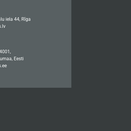
u iela 44, Rīga
.lv
74001,
jumaa, Eesti
.ee