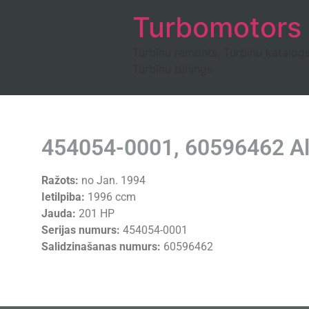
Turbomotors
Turbīnu remonts, Turbīnu katalog
Turbīnu tūnings
454054-0001, 60596462 Al
Ražots:
no Jan. 1994
Ietilpiba:
1996 ccm
Jauda:
201 HP
Serijas numurs:
454054-0001
Salidzinašanas numurs:
60596462