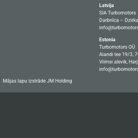
Latvija
SIA Turbomotors
Darbnīca – Dzirkal
info@turbomotors
Estonia
Turbomotors OÜ
Aiandi tee 19/3, 
Viimsi alevik, Har
info@turbomotors
Mājas lapu izstrāde
JM Holding