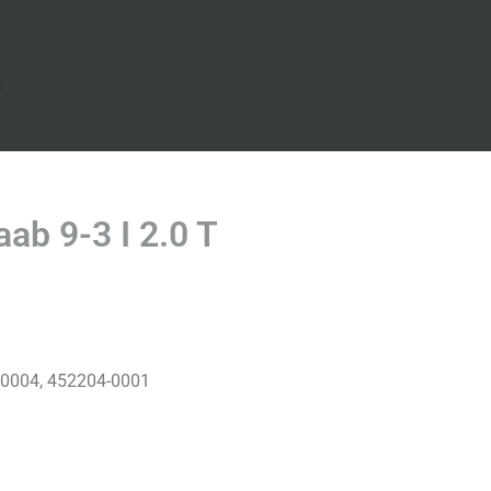
s
b 9-3 I 2.0 T
0004, 452204-0001