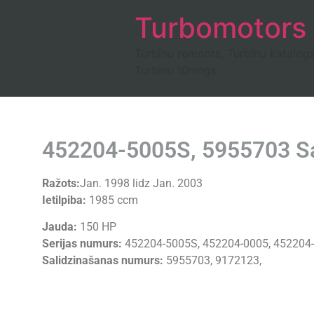
Turbomotors
Turbīnu remonts, Turbīnu katalog
Turbīnu tūnings
452204-5005S, 5955703 Saa
Ražots:
Jan. 1998 lidz Jan. 2003
Ietilpiba:
1985 ccm
Jauda:
150 HP
Serijas numurs:
452204-5005S, 452204-0005, 452204-
Salidzinašanas numurs:
5955703, 9172123,