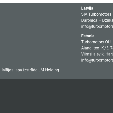
Latvija
SIA Turbomotors
Darbnīca – Dzirkal
info@turbomotors
Estonia
Turbomotors OÜ
Aiandi tee 19/3, 
Viimsi alevik, Har
info@turbomotors
Mājas lapu izstrāde
JM Holding