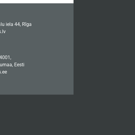
u iela 44, Rīga
.lv
74001,
jumaa, Eesti
.ee