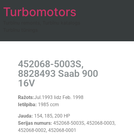
Turbomotors
Turbīnu remonts, Turbīnu katalogs
Turbīnu tūnings
452068-5003S,
8828493 Saab 900
16V
Ražots:
Jul.1993 lidz Feb. 1998
Ietilpiba:
1985 ccm
Jauda:
154, 185, 200 HP
Serijas numurs:
452068-5003S, 452068-0003,
452068-0002, 452068-0001