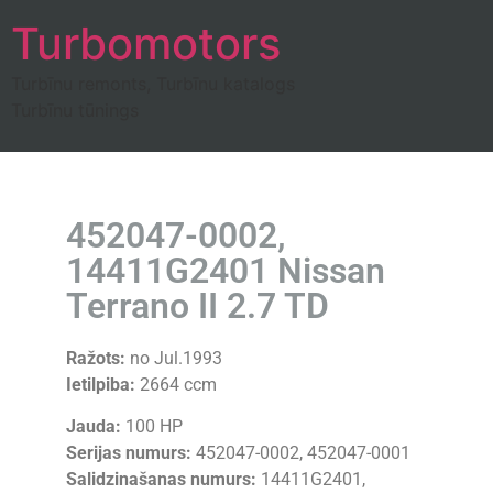
Turbomotors
Turbīnu remonts, Turbīnu katalogs
Turbīnu tūnings
452047-0002,
14411G2401 Nissan
Terrano II 2.7 TD
Ražots:
no Jul.1993
Ietilpiba:
2664 ccm
Jauda:
100 HP
Serijas numurs:
452047-0002, 452047-0001
Salidzinašanas numurs:
14411G2401,