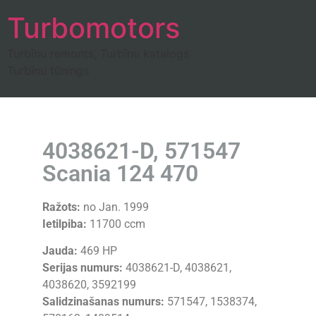
Turbomotors
Turbīnu remonts, Turbīnu katalogs
Turbīnu tūnings
4038621-D, 571547
Scania 124 470
Ražots:
no Jan. 1999
Ietilpiba:
11700 ccm
Jauda:
469 HP
Serijas numurs:
4038621-D, 4038621,
4038620, 3592199
Salidzinašanas numurs:
571547, 1538374,