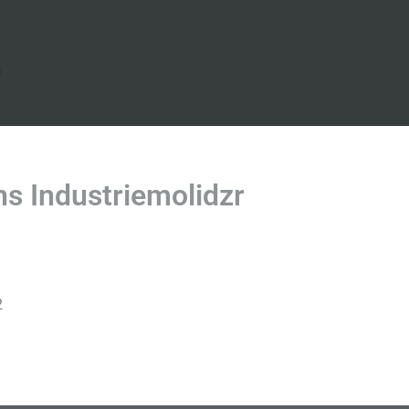
s
 Industriemolidzr
2