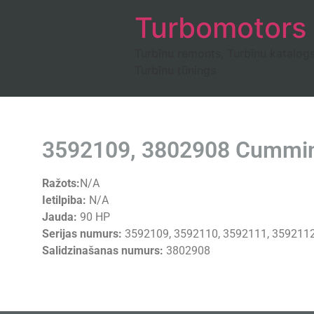
Turbomotors
Turbīnu remonts, Turbīnu katalog
Turbīnu tūnings
3592109, 3802908 Cummins
Ražots:
N/A
Ietilpiba:
N/A
Jauda:
90 HP
Serijas numurs:
3592109, 3592110, 3592111, 359211
Salidzinašanas numurs:
3802908