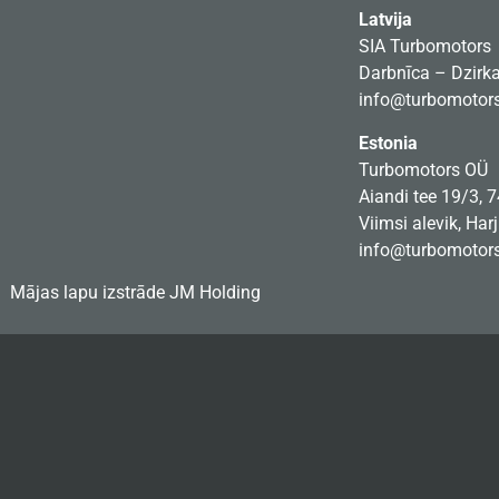
Latvija
SIA Turbomotors
Darbnīca – Dzirkal
info@turbomotors
Estonia
Turbomotors OÜ
Aiandi tee 19/3, 
Viimsi alevik, Har
info@turbomotors
Mājas lapu izstrāde
JM Holding