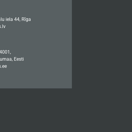
u iela 44, Rīga
.lv
74001,
jumaa, Eesti
.ee