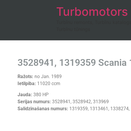
Turbomotors
Turbīnu remonts, Turbīnu katalog
Turbīnu tūnings
3528941, 1319359 Scania 
Ražots:
no Jan. 1989
Ietilpiba:
11020 ccm
Jauda:
380 HP
Serijas numurs:
3528941, 3528942, 313969
Salidzinašanas numurs:
1319359, 1313461, 1338274,