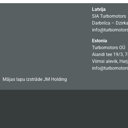
Latvija
SIA Turbomotors
Darbnīca – Dzirkal
info@turbomotors
Estonia
Turbomotors OÜ
Aiandi tee 19/3, 
Viimsi alevik, Har
info@turbomotors
Mājas lapu izstrāde
JM Holding