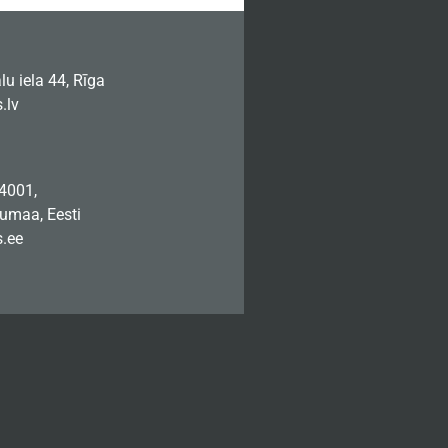
u iela 44, Rīga
.lv
74001,
jumaa, Eesti
.ee