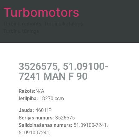
Turbomotors
Turbīnu remonts, Turbīnu katalogs
Turbīnu tūnings
3526575, 51.09100-
7241 MAN F 90
Ražots:
N/A
Ietilpiba:
18270 ccm
Jauda:
460 HP
Serijas numurs:
3526575
Salidzinašanas numurs:
51.09100-7241,
51091007241,