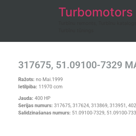
Turbomotors
Turbīnu remonts, Turbīnu katalog
Turbīnu tūnings
317675, 51.09100-7329 M
Ražots:
no Mai.1999
Ietilpiba:
11970 ccm
Jauda:
400 HP
Serijas numurs:
317675, 317624, 313869, 313951, 40
Salidzinašanas numurs:
51.09100-7329, 51.09100-73