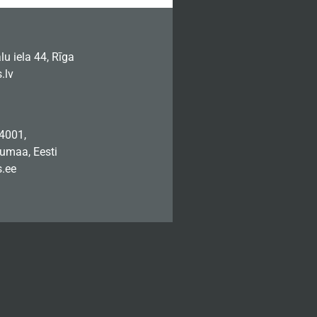
u iela 44, Rīga
.lv
74001,
jumaa, Eesti
.ee