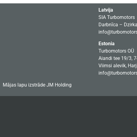
Latvija
SIA Turbomotors
Darbnīca – Dzirkal
info@turbomotors
Estonia
Turbomotors OÜ
Aiandi tee 19/3, 
Viimsi alevik, Har
info@turbomotors
Mājas lapu izstrāde
JM Holding