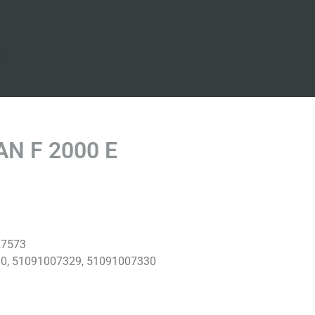
s
AN F 2000 E
27573
30, 51091007329, 51091007330