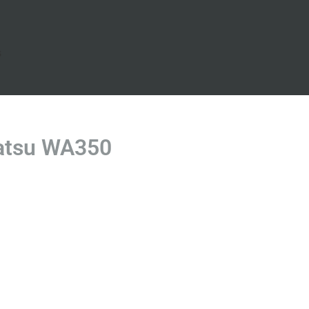
s
atsu WA350