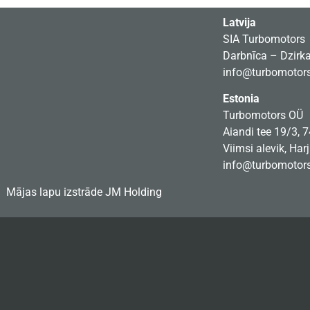
Latvija
SIA Turbomotors
Darbnīca – Dzirkal
info@turbomotors
Estonia
Turbomotors OÜ
Aiandi tee 19/3, 
Viimsi alevik, Har
info@turbomotors
Mājas lapu izstrāde
JM Holding