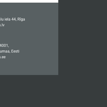
u iela 44, Rīga
.lv
74001,
jumaa, Eesti
.ee