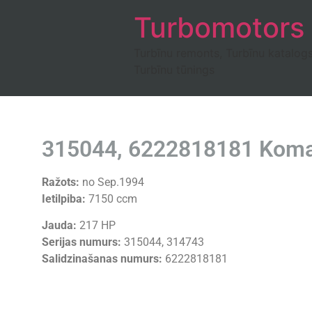
Turbomotors
Turbīnu remonts, Turbīnu katalog
Turbīnu tūnings
315044, 6222818181 Kom
Ražots:
no Sep.1994
Ietilpiba:
7150 ccm
Jauda:
217 HP
Serijas numurs:
315044, 314743
Salidzinašanas numurs:
6222818181