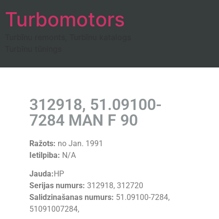
Turbomotors
Turbīnu remonts, Turbīnu katalogs
Turbīnu tūnings
312918, 51.09100-
7284 MAN F 90
Ražots:
no Jan. 1991
Ietilpiba:
N/A
Jauda:
HP
Serijas numurs:
312918, 312720
Salidzinašanas numurs:
51.09100-7284,
51091007284,