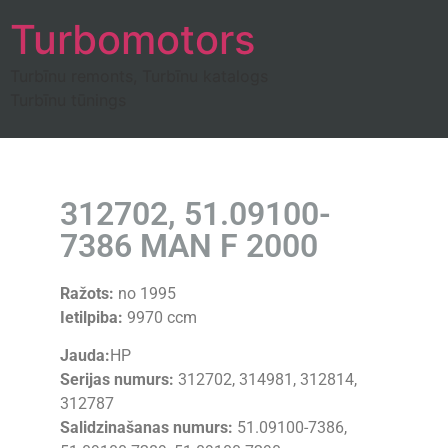
Turbomotors
Turbīnu remonts, Turbīnu katalogs
Turbīnu tūnings
312702, 51.09100-
7386 MAN F 2000
Ražots:
no 1995
Ietilpiba:
9970 ccm
Jauda:
HP
Serijas numurs:
312702, 314981, 312814,
312787
Salidzinašanas numurs:
51.09100-7386,