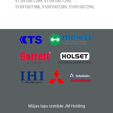
51.09100-7289, 51.09100-7290,
51091007386, 51091007289, 51091007290,
Mājas lapu izstrāde
JM Holding